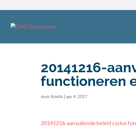
20141216-aanv
functioneren 
door
ArieVa
|
apr 4, 2017
20141216-aanvullende beleid cyclus fu