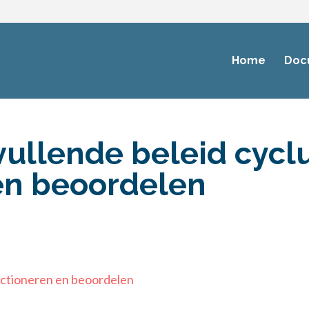
Home
Doc
ullende beleid cycl
en beoordelen
nctioneren en beoordelen